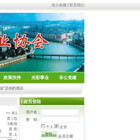
加入收藏
|
联系我们
政策扶持
光彩事业
非公党建
业”活动的倡议
会员登陆
用户名：
<< 共1
页 | 总
密 码：
5条信
个人
企业
息
首
火
页
上
会员注册