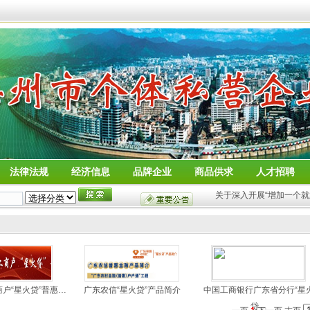
法律法规
经济信息
品牌企业
商品供求
人才招聘
关于深入开展“增加一个就
户“星火贷”普惠…
广东农信“星火贷”产品简介
中国工商银行广东省分行“星
贷…