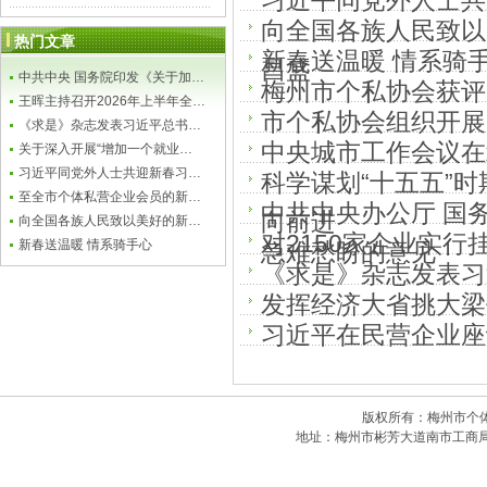
习近平同党外人士共
向全国各族人民致以
热门文章
新春送温暖 情系骑
昌盛
中共中央 国务院印发《关于加…
梅州市个私协会获评
王晖主持召开2026年上半年全…
市个私协会组织开展
《求是》杂志发表习近平总书…
中央城市工作会议在
关于深入开展“增加一个就业…
习近平同党外人士共迎新春习…
科学谋划“十五五”
至全市个体私营企业会员的新…
中共中央办公厅 国
向前进
向全国各族人民致以美好的新…
对2150家企业实行
新春送温暖 情系骑手心
急难愁盼的意见
《求是》杂志发表习
发挥经济大省挑大梁
习近平在民营企业座
版权所有：梅州市个体私
地址：梅州市彬芳大道南市工商