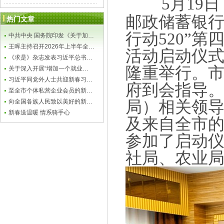
5月19
邮政储蓄银行
热门文章
行动520”第
中共中央 国务院印发《关于加…
王晖主持召开2026年上半年全…
活动启动仪式
《求是》杂志发表习近平总书…
隆重举行。
关于深入开展“增加一个就业…
习近平同党外人士共迎新春习…
府到会指导
至全市个体私营企业会员的新…
向全国各族人民致以美好的新…
局）相关领
新春送温暖 情系骑手心
及来自全市的
参加了启动
社局、农业