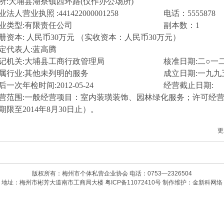
所
:
大埔县湖寮镇西环路
(
仅作办公场所
)
业法人营业执照
:441422000001258
电话：
5555878
业类型
:
有限责任公司
副本数：
1
册资本
:
人民币
30
万元 （实收资本：人民币
30
万元）
定代表人
:
蓝高腾
记机关
:
大埔县工商行政管理局
核准日期
:
二
○
一
属行业
:
其他未列明的服务
成立日期
:
一九九
后一次年检时间
:
2012-05-24
经营截止日期
:
营范围
:
一般经营项目：室内装璜装饰、园林绿化服务；许可经
期限至
2014
年
8
月
30
日止）。
更
版权所有：梅州市个体私营企业协会 电话：0753—2326504
地址：梅州市彬芳大道南市工商局大楼
粤ICP备11072410号
制作维护：
金新科网络