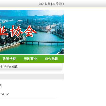
加入收藏
|
联系我们
政策扶持
光彩事业
非公党建
业”活动的倡议
司
23312