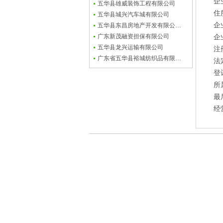
企
五华县雄威装饰工程有限公司
住
五华县城兴汽车城有限公司
企
五华县东昌房地产开发有限公…
广东新茂融资担保有限公司
企
五华县龙兴运输有限公司
注
广东省五华县裕城纺织品有限…
法
登
所
最
经