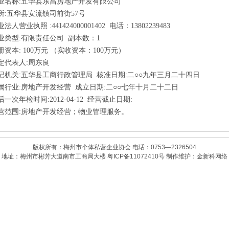
业名称
:
五华县东昌房地产开发有限公司
所
:
五华县安流镇司前街
57
号
业法人营业执照
:441424000001402
电话：
13802239483
业类型
:
有限责任公司 副本数：
1
册资本
: 100
万元 （实收资本：
100
万元）
定代表人
:
周东良
记机关
:
五华县工商行政管理局 核准日期
:
二
○○
九年三月二十四日
属行业
:
房地产开发经营 成立日期
:
二
○○
七年十月二十二日
后一次年检时间
:2012-04-12
经营截止日期
:
营范围
:
房地产开发经营；物业管理服务。
版权所有：梅州市个体私营企业协会 电话：0753—2326504
地址：梅州市彬芳大道南市工商局大楼
粤ICP备11072410号
制作维护：
金新科网络