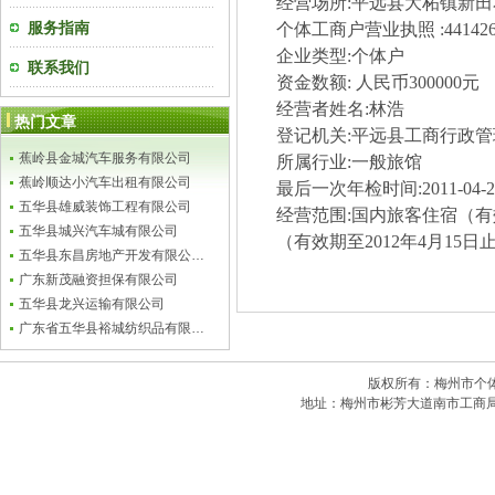
经营场所
:
平远县大柘镇新田
服务指南
个体工商户营业执照
:44142
企业类型
:
个体户
联系我们
资金数额
:
人民币
300000
元
经营者姓名
:
林浩
热门文章
登记机关
:
平远县工商行政管
蕉岭县金城汽车服务有限公司
所属行业
:
一般旅馆
蕉岭顺达小汽车出租有限公司
最后一次年检时间
:
2011-04-
五华县雄威装饰工程有限公司
经营范围
:
国内旅客住宿（有
五华县城兴汽车城有限公司
（有效期至
2012
年
4
月
15
日
五华县东昌房地产开发有限公…
广东新茂融资担保有限公司
五华县龙兴运输有限公司
广东省五华县裕城纺织品有限…
版权所有：梅州市个体私
地址：梅州市彬芳大道南市工商