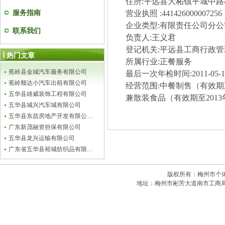
住所
:
平远县大柘镇平城中路
服务指南
营业执照
:441426000007256
企业类型
:
有限责任公司分公
联系我们
负责人
:
王义君
登记机关
:
平远县工商行政管
热门文章
所属行业
:
正餐服务
蕉岭县金城汽车服务有限公司
最后一次年检时间
:
2011-05-
蕉岭顺达小汽车出租有限公司
经营范围
:
中餐制售（有效期
五华县雄威装饰工程有限公司
兼散装食品（有效期至
2013
五华县城兴汽车城有限公司
五华县东昌房地产开发有限公…
广东新茂融资担保有限公司
五华县龙兴运输有限公司
广东省五华县裕城纺织品有限…
版权所有：梅州市个体私
地址：梅州市彬芳大道南市工商