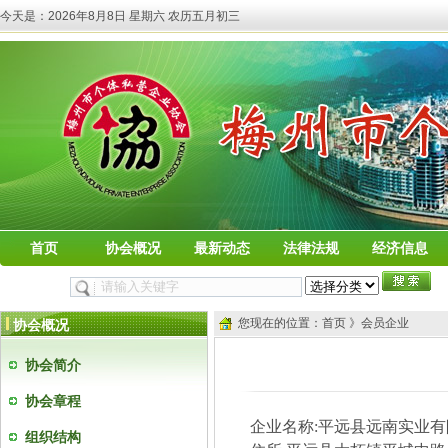
今天是：
2026年8月8日 星期六 农历五月初三
首页
协会概况
最新动态
法律法规
经济信息
您现在的位置：首页 》会员企业
协会概况
协会简介
协会章程
企业名称
:
平远县远南实业有
组织结构