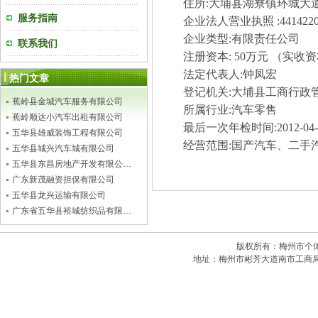
住所
:
大埔县湖寮镇环城大
服务指南
企业法人营业执照
:441422
企业类型
:
有限责任公司
联系我们
注册资本
: 50
万元 （实收
法定代表人
:
钟凤宏
热门文章
登记机关
:
大埔县工商行政
蕉岭县金城汽车服务有限公司
所属行业
:
汽车零售
蕉岭顺达小汽车出租有限公司
最后一次年检时间
:2012-04
五华县雄威装饰工程有限公司
经营范围
:
国产汽车、二手
五华县城兴汽车城有限公司
五华县东昌房地产开发有限公…
广东新茂融资担保有限公司
五华县龙兴运输有限公司
广东省五华县裕城纺织品有限…
版权所有：梅州市个体私
地址：梅州市彬芳大道南市工商