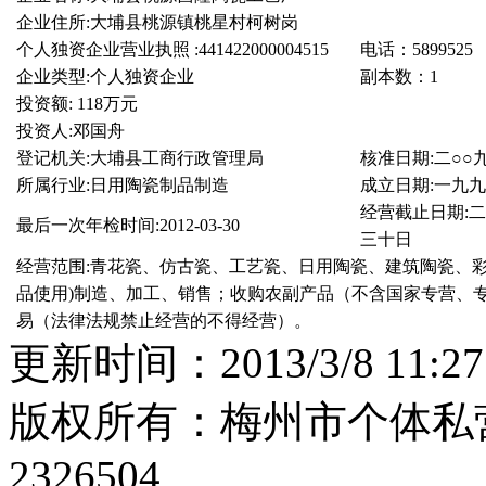
企业住所
:
大埔县桃源镇桃星村柯树岗
个人独资企业营业执照
:441422000004515
电话：
5899525
企业类型
:
个人独资企业
副本数：
1
投资额
: 118
万元
投资人
:
邓国舟
登记机关
:
大埔县工商行政管理局
核准日期
:
二
○○
所属行业
:
日用陶瓷制品制造
成立日期
:
一九
经营截止日期
:
最后一次年检时间
:2012-03-30
三十日
经营范围
:
青花瓷、仿古瓷、工艺瓷、日用陶瓷、建筑陶瓷、
品使用
)
制造、加工、销售；收购农副产品（不含国家专营、
易（法律法规禁止经营的不得经营）。
更新时间：2013/3/8 11
版权所有：梅州市个体私营
2326504